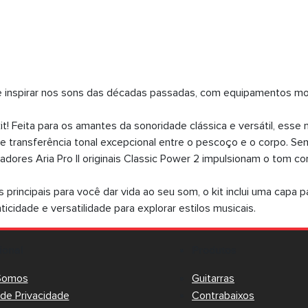
se inspirar nos sons das décadas passadas, com equipamentos m
kit! Feita para os amantes da sonoridade clássica e versátil, es
e transferência tonal excepcional entre o pescoço e o corpo. S
dores Aria Pro II originais Classic Power 2 impulsionam o tom co
rincipais para você dar vida ao seu som, o kit inclui uma capa par
icidade e versatilidade para explorar estilos musicais.
cional
Produtos
Somos
Guitarras
a de Privacidade
Contrabaixos