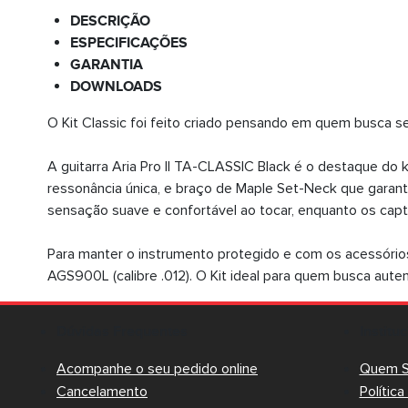
DESCRIÇÃO
ESPECIFICAÇÕES
GARANTIA
DOWNLOADS
O Kit Classic foi feito criado pensando em quem busca 
A guitarra Aria Pro II TA-CLASSIC Black é o destaque do 
ressonância única, e braço de Maple Set-Neck que garant
sensação suave e confortável ao tocar, enquanto os capta
Para manter o instrumento protegido e com os acessórios p
AGS900L (calibre .012). O Kit ideal para quem busca autent
Dúvidas Frequentes
Institu
Acompanhe o seu pedido online
Quem 
Cancelamento
Polític