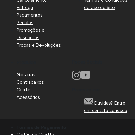
Cancelamento
Termos e Condições
Entrega
de Uso do Site
Pagamentos
Pedidos
Promoções e
Descontos
Trocas e Devoluções
Redes Sociais
Produtos
Guitarras
Contrabaixos
Cordas
Encontre-nos
Acessórios
Dúvidas? Entre
em contato conosco
Formas de Pagamento
Cartão de Crédito