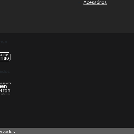
Acessórios
nça
cados
ervados