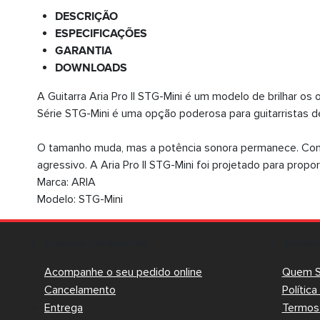
DESCRIÇÃO
ESPECIFICAÇÕES
GARANTIA
DOWNLOADS
A Guitarra Aria Pro II STG-Mini é um modelo de brilhar os
Série STG-Mini é uma opção poderosa para guitarristas 
O tamanho muda, mas a potência sonora permanece. Com 
agressivo. A Aria Pro II STG-Mini foi projetado para propor
Marca: ARIA
Modelo: STG-Mini
Dúvidas Frequentes
Institu
Acompanhe o seu pedido online
Quem 
Cancelamento
Polític
Entrega
Termos 