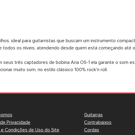
 olhos, ideal para guitarristas que buscam um instrumento compact
de todos os níveis, atendendo desde quem está começando até o
seus três captadores de bobina Aria OS-1 ela garante o som es
cionar muito som, no estilo clássico 100% rock'n roll.
cional
Produtos
Somos
Guitarras
a de Privacidade
Contrabaixos
e Condições de Uso do Site
Cordas