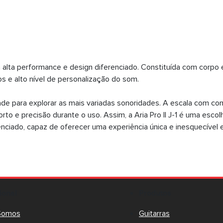
la alta performance e design diferenciado. Constituída com corpo
s e alto nível de personalização do som.
bilidade para explorar as mais variadas sonoridades. A escala co
rto e precisão durante o uso. Assim, a Aria Pro II J-1 é uma esc
nciado, capaz de oferecer uma experiência única e inesquecíve
cional
Produtos
Somos
Guitarras