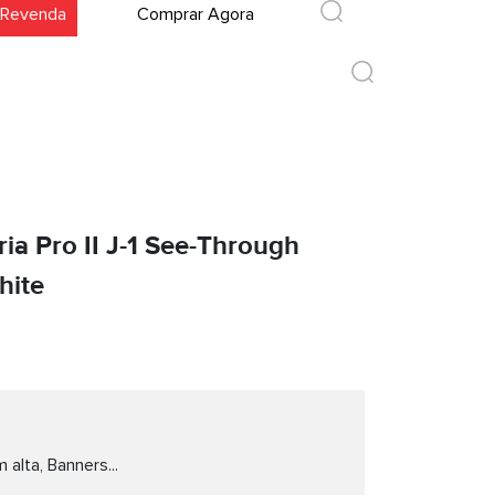
 Revenda
Comprar Agora
ria Pro II J-1 See-Through
hite
 alta, Banners...