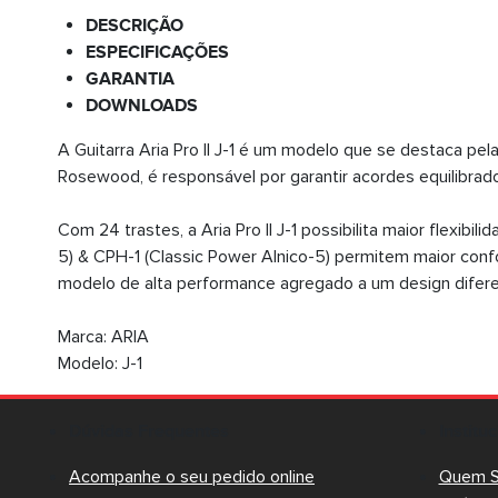
DESCRIÇÃO
ESPECIFICAÇÕES
GARANTIA
DOWNLOADS
A Guitarra Aria Pro II J-1 é um modelo que se destaca pe
Rosewood, é responsável por garantir acordes equilibrado
Com 24 trastes, a Aria Pro II J-1 possibilita maior flexi
5) & CPH-1 (Classic Power Alnico-5) permitem maior confo
modelo de alta performance agregado a um design difere
Marca: ARIA
Modelo: J-1
Dúvidas Frequentes
Institu
Acompanhe o seu pedido online
Quem 